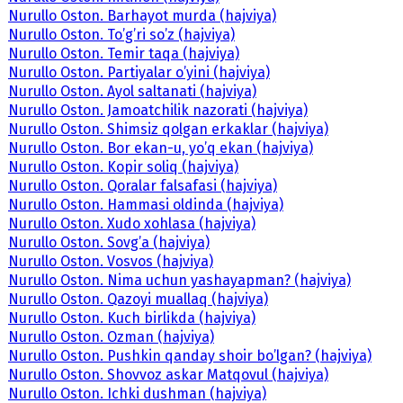
Nurullo Oston. Barhayot murda (hajviya)
Nurullo Oston. To’g’ri so’z (hajviya)
Nurullo Oston. Temir taqa (hajviya)
Nurullo Oston. Partiyalar o’yini (hajviya)
Nurullo Oston. Ayol saltanati (hajviya)
Nurullo Oston. Jamoatchilik nazorati (hajviya)
Nurullo Oston. Shimsiz qolgan erkaklar (hajviya)
Nurullo Oston. Bor ekan-u, yo’q ekan (hajviya)
Nurullo Oston. Kopir soliq (hajviya)
Nurullo Oston. Qoralar falsafasi (hajviya)
Nurullo Oston. Hammasi oldinda (hajviya)
Nurullo Oston. Xudo xohlasa (hajviya)
Nurullo Oston. Sovg’a (hajviya)
Nurullo Oston. Vosvos (hajviya)
Nurullo Oston. Nima uchun yashayapman? (hajviya)
Nurullo Oston. Qazoyi muallaq (hajviya)
Nurullo Oston. Kuch birlikda (hajviya)
Nurullo Oston. Ozman (hajviya)
Nurullo Oston. Pushkin qanday shoir bo’lgan? (hajviya)
Nurullo Oston. Shovvoz askar Matqovul (hajviya)
Nurullo Oston. Ichki dushman (hajviya)