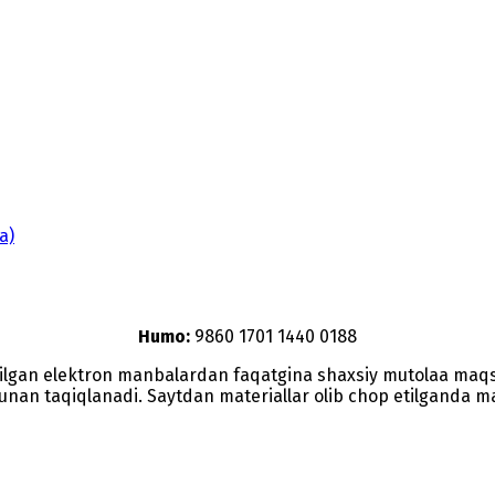
a)
Humo:
9860 1701 1440 0188
etilgan elektron manbalardan faqatgina shaxsiy mutolaa maq
nunan taqiqlanadi. Saytdan materiallar olib chop etilganda man