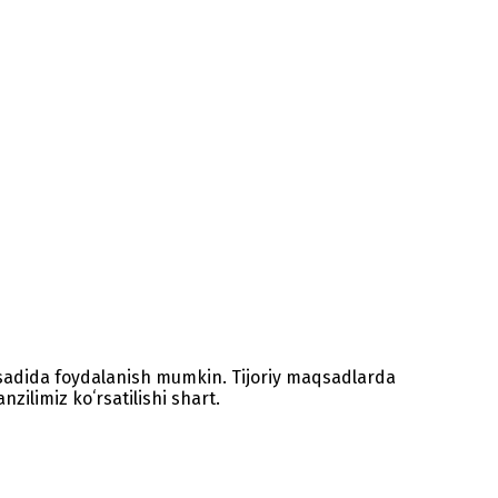
sadida foydalanish mumkin. Tijoriy maqsadlarda
zilimiz koʻrsatilishi shart.