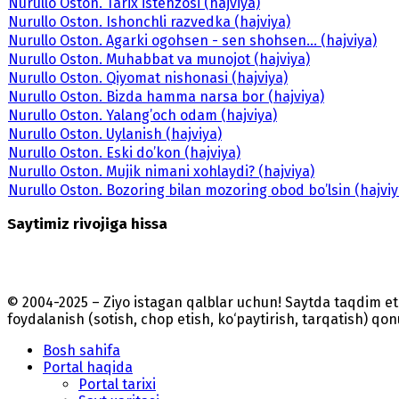
Nurullo Oston. Tarix istehzosi (hajviya)
Nurullo Oston. Ishonchli razvedka (hajviya)
Nurullo Oston. Agarki ogohsen - sen shohsen... (hajviya)
Nurullo Oston. Muhabbat va munojot (hajviya)
Nurullo Oston. Qiyomat nishonasi (hajviya)
Nurullo Oston. Bizda hamma narsa bor (hajviya)
Nurullo Oston. Yalang’och odam (hajviya)
Nurullo Oston. Uylanish (hajviya)
Nurullo Oston. Eski do’kon (hajviya)
Nurullo Oston. Mujik nimani xohlaydi? (hajviya)
Nurullo Oston. Bozoring bilan mozoring obod bo’lsin (hajviy
Saytimiz rivojiga hissa
© 2004-2025 – Ziyo istagan qalblar uchun! Saytda taqdim 
foydalanish (sotish, chop etish, ko‘paytirish, tarqatish) qo
Bosh sahifa
Portal haqida
Portal tarixi