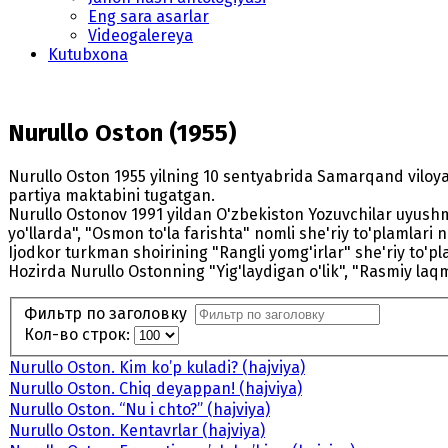
Eng sara asarlar
Videogalereya
Kutubxona
Nurullo Oston (1955)
Nurullo Oston 1955 yilning 10 sentyabrida Samarqand viloyati
partiya maktabini tugatgan.
Nurullo Ostonov 1991 yildan O'zbekiston Yozuvchilar uyushma
yo'llarda", "Osmon to'la farishta" nomli she'riy to'plamlar
Ijodkor turkman shoirining "Rangli yomg'irlar" she'riy to'pl
Hozirda Nurullo Ostonning "Yig'laydigan o'lik", "Rasmiy laqm
Фильтр по заголовку
Кол-во строк:
Nurullo Oston. Kim ko’p kuladi? (hajviya)
Nurullo Oston. Chiq deyappan! (hajviya)
Nurullo Oston. “Nu i chto?” (hajviya)
Nurullo Oston. Kentavrlar (hajviya)