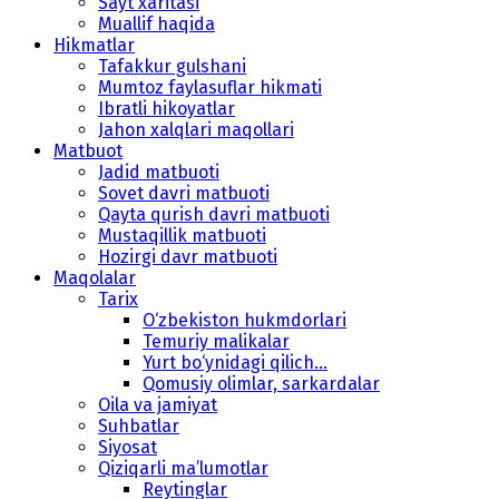
Sayt xaritasi
Muallif haqida
Hikmatlar
Tafakkur gulshani
Mumtoz faylasuflar hikmati
Ibratli hikoyatlar
Jahon xalqlari maqollari
Matbuot
Jadid matbuoti
Sovet davri matbuoti
Qayta qurish davri matbuoti
Mustaqillik matbuoti
Hozirgi davr matbuoti
Maqolalar
Tarix
O‘zbekiston hukmdorlari
Temuriy malikalar
Yurt bo‘ynidagi qilich...
Qomusiy olimlar, sarkardalar
Oila va jamiyat
Suhbatlar
Siyosat
Qiziqarli ma’lumotlar
Reytinglar