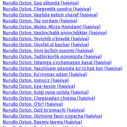
Nurullo Oston. Gap siltovda (hajviya)
Nurullo Oston. Chegemlik sandro (hajviya)
Nurullo Oston. Vaqtida ketish sharaf (hajviya)
Nurullo Oston. Tez yordam (hajviya)
Nurullo Oston. Alvido, Mirza Hamdam! (hajviya)
Nurullo Oston. Vaqtinchalik qiyinchiliklar (hajviya)
Nurullo Oston. Yeyishib o’tiraylik (hajviya)
Nurullo Oston. Qiyofat ul bashar (hajviya)
Nurullo Oston. Jinni bo’lish osonmi (hajviya)
Nurullo Oston. Tadbirkorlik qonimizda (hajviya)
Nurullo Oston. Odamga o’xshamagan kasal (hajviya)
Nurullo Oston. Yaxshiyam odamda ko’richak bor (hajviya)
Nurullo Oston. Ko’rinmas odam (hajviya)
Nurullo Oston. Jomso’z (hajviya)
Nurullo Oston. Ega-kesim (hajviya)
Nurullo Oston. Kulgi oyoq ostida (hajviya)
Nurullo Oston. Chegaradan chiqma (hajviya)
Nurullo Oston. O’tir! (hajviya)
Nurullo Oston. Qizil to’qimachi (hajviya)
Nurullo Oston. Qishning fayzi o’zgacha (hajviya)
Nurullo Oston. Rasmiy laqma (hajviya)