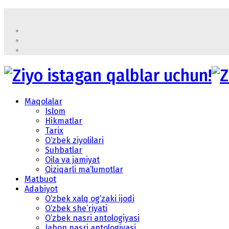
Maqolalar
Islom
Hikmatlar
Tarix
O‘zbek ziyolilari
Suhbatlar
Oila va jamiyat
Qiziqarli ma’lumotlar
Matbuot
Adabiyot
O‘zbek xalq og‘zaki ijodi
O‘zbek she’riyati
O‘zbek nasri antologiyasi
Jahon nasri antologiyasi