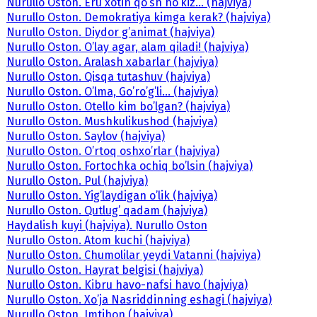
Nurullo Oston. Eru xotin qo’sh ho’kiz... (hajviya)
Nurullo Oston. Demokratiya kimga kerak? (hajviya)
Nurullo Oston. Diydor g’animat (hajviya)
Nurullo Oston. O’lay agar, alam qiladi! (hajviya)
Nurullo Oston. Aralash xabarlar (hajviya)
Nurullo Oston. Qisqa tutashuv (hajviya)
Nurullo Oston. O’lma, Go’ro’g’li... (hajviya)
Nurullo Oston. Otello kim bo’lgan? (hajviya)
Nurullo Oston. Mushkulikushod (hajviya)
Nurullo Oston. Saylov (hajviya)
Nurullo Oston. O’rtoq oshxo’rlar (hajviya)
Nurullo Oston. Fortochka ochiq bo’lsin (hajviya)
Nurullo Oston. Pul (hajviya)
Nurullo Oston. Yig’laydigan o’lik (hajviya)
Nurullo Oston. Qutlug’ qadam (hajviya)
Haydalish kuyi (hajviya). Nurullo Oston
Nurullo Oston. Atom kuchi (hajviya)
Nurullo Oston. Chumolilar yeydi Vatanni (hajviya)
Nurullo Oston. Hayrat belgisi (hajviya)
Nurullo Oston. Kibru havo-nafsi havo (hajviya)
Nurullo Oston. Xo’ja Nasriddinning eshagi (hajviya)
Nurullo Oston. Imtihon (hajviya)