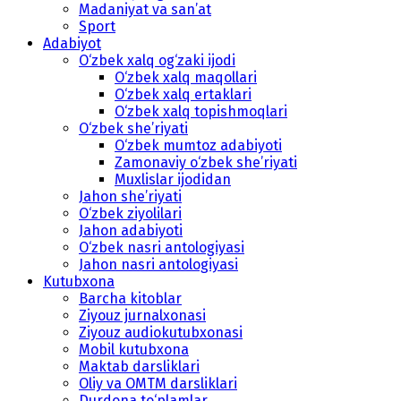
Madaniyat va san’at
Sport
Adabiyot
O‘zbek xalq og‘zaki ijodi
O‘zbek xalq maqollari
O‘zbek xalq ertaklari
O‘zbek xalq topishmoqlari
O‘zbek she’riyati
O‘zbek mumtoz adabiyoti
Zamonaviy o‘zbek she’riyati
Muxlislar ijodidan
Jahon she’riyati
O‘zbek ziyolilari
Jahon adabiyoti
O‘zbek nasri antologiyasi
Jahon nasri antologiyasi
Kutubxona
Barcha kitoblar
Ziyouz jurnalxonasi
Ziyouz audiokutubxonasi
Mobil kutubxona
Maktab darsliklari
Oliy va OMTM darsliklari
Durdona to‘plamlar