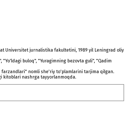
niversitet jurnalistika fakultetini, 1989 yil Leningrad oliy
, "Yo'ldagi buloq", "Yuragimning bezovta guli", "Qadim
farzandlari" nomli she'riy to'plamlarini tarjima qilgan.
agi kitoblari nashrga tayyorlanmoqda.