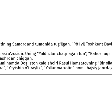
ning Samarqand tumanida tug'ilgan. 1981 yil Toshkent Davlat U
si a'zosidir. Uning "Yulduzlar chaqnagan tun", "Bahor raqsi"
i nashrdan chiqqan.
ami hamda Dog'iston xalq shoiri Rasul Hamzatovning "Bir oila 
a", "Yeyishib o'tiraylik", "Yollanma xotin" nomli hajviy janrd